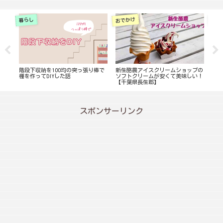
おでかけ
暮らし
暮ら
階段下収納を100均の突っ張り棒で
新生酪農アイスクリームショップの
カイ
棚を作ってDIYした話
ソフトクリームが安くて美味しい！
ンガ
【千葉県長生郡】
短で
スポンサーリンク