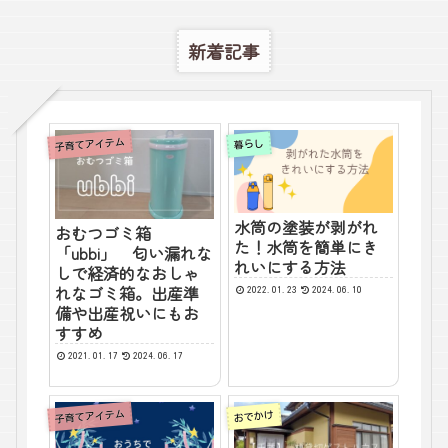
新着記事
子育てアイテム
暮らし
水筒の塗装が剥がれ
おむつゴミ箱
た！水筒を簡単にき
「ubbi」 匂い漏れな
れいにする方法
しで経済的なおしゃ
れなゴミ箱。出産準
2022.01.23
2024.06.10
備や出産祝いにもお
すすめ
2021.01.17
2024.06.17
子育てアイテム
おでかけ