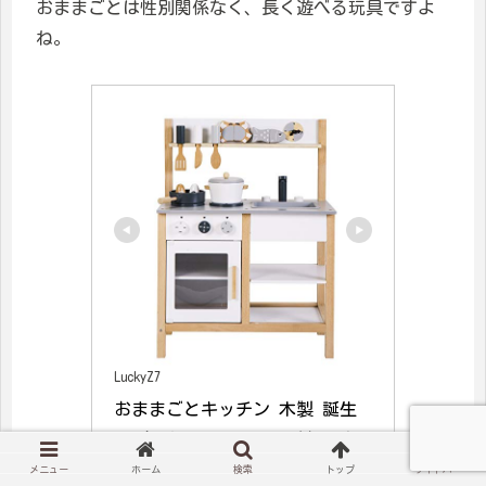
おままごとは性別関係なく、長く遊べる玩具ですよ
ね。
LuckyZ7
おままごとキッチン 木製 誕生
日 台所 調理器具付 食材 知育
玩具 コンロ ミニキッチン おも
メニュー
ホーム
検索
トップ
サイドバー