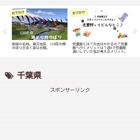
子育
おでかけ
おでかけ
濯ハ
新緑の名物。瀬又地区、120匹の鯉
児童館とは？お金はかかるの？児童
手形
が時
のぼりが泳ぐ姿は壮観。
館へ行くメリットは？週3で児童館
通いしていた私が考えるメリット。
千葉県
スポンサーリンク