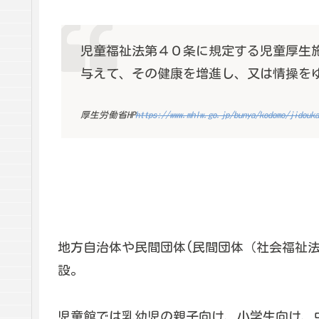
児童福祉法第４０条に規定する児童厚生
与えて、その健康を増進し、又は情操を
厚生労働省HP
https://www.mhlw.go.jp/bunya/kodomo/jidouk
地方自治体や民間団体(民間団体（社会福祉法
設。
児童館では乳幼児の親子向け、小学生向け、