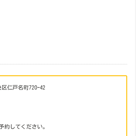
区仁戸名町720ｰ42
予約してください。