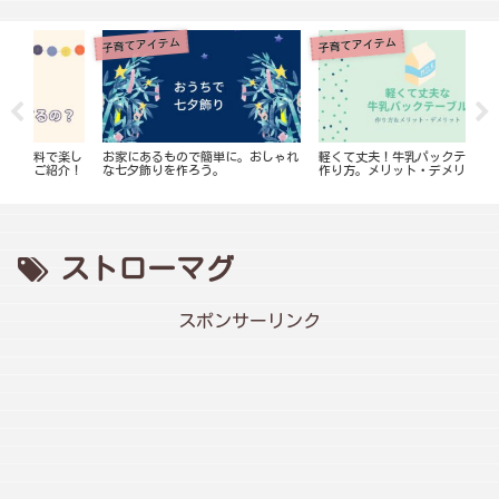
子育てアイテム
子育てアイテム
お
で楽し
お家にあるもので簡単に。おしゃれ
軽くて丈夫！牛乳パックテーブルの
市
紹介！
な七夕飾りを作ろう。
作り方。メリット・デメリットは？
す
は
ストローマグ
スポンサーリンク